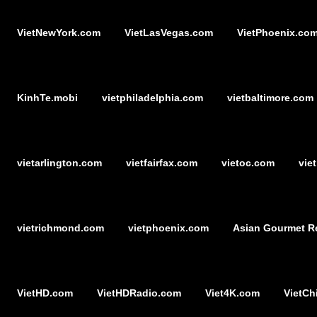
VietNewYork.com
VietLasVegas.com
VietPhoenix.co
KinhTe.mobi
vietphiladelphia.com
vietbaltimore.com
vietarlington.com
vietfairfax.com
vietoc.com
vie
vietrichmond.com
vietphoenix.com
Asian Gourmet R
VietHD.com
VietHDRadio.com
Viet4K.com
VietCh