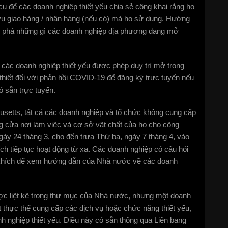
cụ để các doanh nghiệp thiết yếu chia sẻ công khai rằng họ
h vụ giao hàng / nhận hàng (nếu có) mà họ sử dụng. Hướng
 phá những gì các doanh nghiệp địa phương đang mở
ả các doanh nghiệp thiết yếu được phép duy trì mở trong
thiết đối với phản hồi COVID-19 để đăng ký trực tuyến nếu
 sẵn trực tuyến.
setts, tất cả các doanh nghiệp và tổ chức không cung cấp
 cửa nơi làm việc và cơ sở vật chất của họ cho công
ày 24 tháng 3, cho đến trưa Thứ ba, ngày 7 tháng 4, vào
h tiếp tục hoạt động từ xa. Các doanh nghiệp có câu hỏi
n khích để xem hướng dẫn của Nhà nước về các doanh
c liệt kê trong thư mục của Nhà nước, nhưng một doanh
ột thực thể cung cấp các dịch vụ hoặc chức năng thiết yếu,
nh nghiệp thiết yếu. Điều này có sẵn thông qua Liên bang