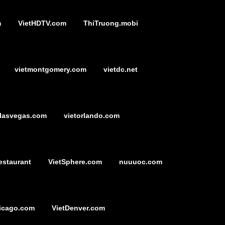
m
VietHDTV.com
ThiTruong.mobi
vietmontgomery.com
vietdc.net
tlasvegas.com
vietorlando.com
estaurant
VietSphere.com
nuuuoc.com
icago.com
VietDenver.com