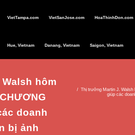
VietTampa.com
VietSanJose.com
HoaThinhDon.com
Hue, Vietnam
Danang, Vietnam
Saigon, Vietnam
. Walsh hôm
Thị trưởng Martin J. Wal
c CHƯƠNG
giúp các doan
các doanh
n bị ảnh