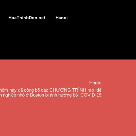
HoaThinhDon.net
Hanoi
Home
sh hôm nay đã công bố các CHƯƠNG TRÌNH mới để
h nghiệp nhỏ ở Boston bị ảnh hưởng bởi COVID-19