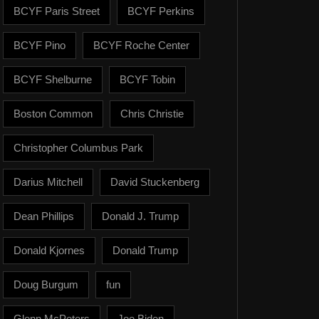
BCYF Paris Street
BCYF Perkins
BCYF Pino
BCYF Roche Center
BCYF Shelburne
BCYF Tobin
Boston Common
Chris Christie
Christopher Columbus Park
Darius Mitchell
David Stuckenberg
Dean Phillips
Donald J. Trump
Donald Kjornes
Donald Trump
Doug Burgum
fun
Glenn McPeters
Joe Biden