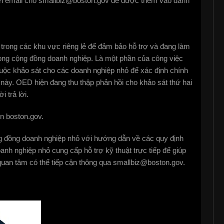
gửi email cho smallbiz@boston.gov để được thêm vào danh
rong các khu vực riêng lẻ để đảm bảo hỗ trợ và đang làm
trong cộng đồng doanh nghiệp. Là một phần của công việc
cuộc khảo sát cho các doanh nghiệp nhỏ để xác định chính
 này. OED hiện đang thu thập phản hồi cho khảo sát thứ hai
 trả lời.
ên boston.gov.
ng đồng doanh nghiệp nhỏ với hướng dẫn về các quy định
nh nghiệp nhỏ cung cấp hỗ trợ kỹ thuật trực tiếp để giúp
quan tâm có thể tiếp cận thông qua smallbiz@boston.gov.