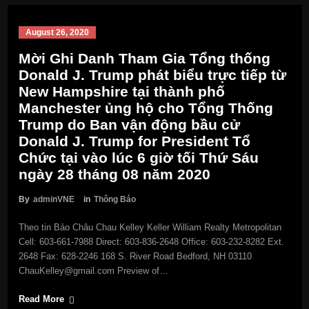
August 26, 2020
Mời Ghi Danh Tham Gia Tổng thống
Donald J. Trump phát biểu trực tiếp từ
New Hampshire tại thành phố
Manchester ủng hộ cho Tổng Thống
Trump do Ban vận động bầu cử
Donald J. Trump for President Tổ
Chức tại vào lúc 6 giờ tối Thứ Sáu
ngày 28 tháng 08 năm 2020
By
adminVNE
in
Thông Báo
Theo tin Bảo Châu Chau Kelley Keller William Realty Metropolitan
Cell: 603-661-7988 Direct: 603-836-2648 Office: 603-232-8282 Ext.
2648 Fax: 628-2246 168 S. River Road Bedford, NH 03110
ChauKelley@gmail.com Preview of…
Read More