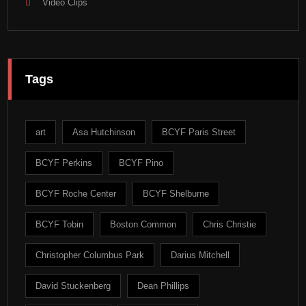
Video Clips
Tags
art
Asa Hutchinson
BCYF Paris Street
BCYF Perkins
BCYF Pino
BCYF Roche Center
BCYF Shelburne
BCYF Tobin
Boston Common
Chris Christie
Christopher Columbus Park
Darius Mitchell
David Stuckenberg
Dean Phillips