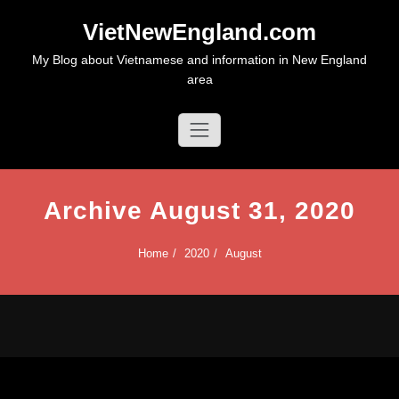
Skip
VietNewEngland.com
to
content
My Blog about Vietnamese and information in New England
area
Archive August 31, 2020
Home
2020
August