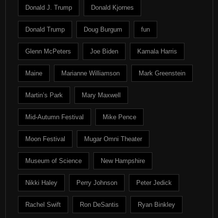
Donald J. Trump
Donald Kjornes
Donald Trump
Doug Burgum
fun
Glenn McPeters
Joe Biden
Kamala Harris
Maine
Marianne Williamson
Mark Greenstein
Martin’s Park
Mary Maxwell
Mid-Autumn Festival
Mike Pence
Moon Festival
Mugar Omni Theater
Museum of Science
New Hampshire
Nikki Haley
Perry Johnson
Peter Jedick
Rachel Swift
Ron DeSantis
Ryan Binkley