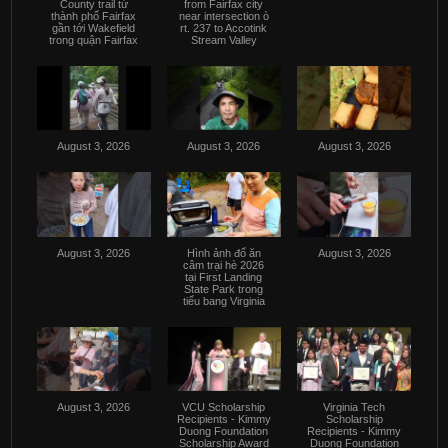
County trail từ
from Fairfax city
thành phố Fairfax
near intersection ò
gần tới Wakefield
rt. 237 to Accotink
trong quận Fairfax
Stream Valley
August 3, 2026
August 3, 2026
August 3, 2026
August 3, 2026
Hình ảnh đổ ăn
August 3, 2026
câm trại hè 2026
tại First Landing
State Park trong
tiểu bang Virginia
August 3, 2026
VCU Scholarship
Virginia Tech
Recipients - Kimmy
Scholarship
Duong Foundation
Recipients - Kimmy
Scholarship Award
Duong Foundation