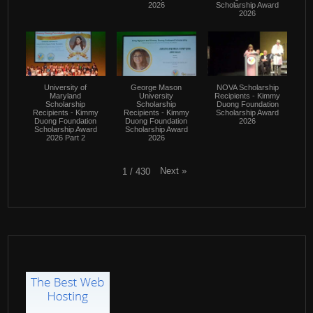
2026
Scholarship Award
2026
University of
George Mason
NOVA Scholarship
Maryland
University
Recipients - Kimmy
Scholarship
Scholarship
Duong Foundation
Recipients - Kimmy
Recipients - Kimmy
Scholarship Award
Duong Foundation
Duong Foundation
2026
Scholarship Award
Scholarship Award
2026 Part 2
2026
Next
»
1
/
430