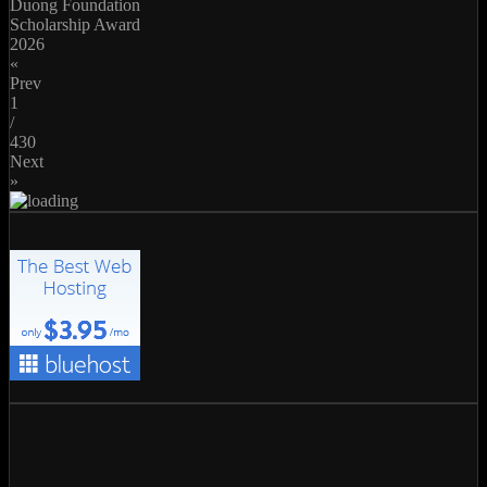
Duong Foundation
Scholarship Award
2026
«
Prev
1
/
430
Next
»