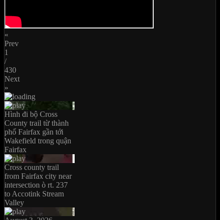
«
Prev
1
/
430
Next
»
Hình đi bộ Cross
County trail từ thành
phố Fairfax gần tới
Wakefield trong quận
Fairfax
Cross county trail
from Fairfax city near
intersection ò rt. 237
to Accotink Stream
Valley