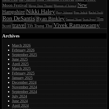
New
Moon Festival
Mugar Omni Theater
Museum of Science
Nikki Haley
Hampshire
Perry Johnson
Peter Jedick
Rachel Swift
Ron DeSantis
Ryan Binkley
Tim
Samuel Sloan
Scott Ayers
travel
Vivek Ramaswamy
Scott
Tết Trung Thu
Archives
March 2026
February 2026
September 2025
June 2025
April 2025
March 2025
February 2025
January 2025
December 2024
November 2024
September 2024
July 2024
June 2024
April 2024