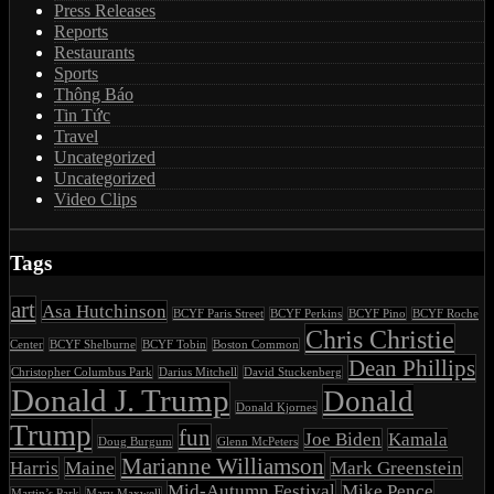
Press Releases
Reports
Restaurants
Sports
Thông Báo
Tin Tức
Travel
Uncategorized
Uncategorized
Video Clips
Tags
art
Asa Hutchinson
BCYF Paris Street
BCYF Perkins
BCYF Pino
BCYF Roche
Chris Christie
Center
BCYF Shelburne
BCYF Tobin
Boston Common
Dean Phillips
Christopher Columbus Park
Darius Mitchell
David Stuckenberg
Donald J. Trump
Donald
Donald Kjornes
Trump
fun
Joe Biden
Kamala
Doug Burgum
Glenn McPeters
Marianne Williamson
Harris
Maine
Mark Greenstein
Mid-Autumn Festival
Mike Pence
Martin’s Park
Mary Maxwell