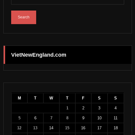
VietNewEngland.com
M
T
W
T
F
S
S
1
2
3
4
5
6
7
8
9
10
11
12
13
14
15
16
17
18