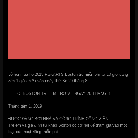
Lễ hội mùa hè 2019 ParkARTS Boston trẻ miễn phí từ 10 giờ sáng
đến 1 giờ chiều vào ngày thứ Ba 20 tháng 8
LỄ HỘI BOSTON TRẺ EM TRỞ VỀ NGÀY 20 THÁNG 8
Tháng tám 1, 2019
ĐƯỢC ĐĂNG BỞI:NHÀ VÀ CÔNG TRÌNH CÔNG VIÊN
Trẻ em và gia đình từ khắp Boston có cơ hội để tham gia vào một
loạt các hoạt động miễn phí.