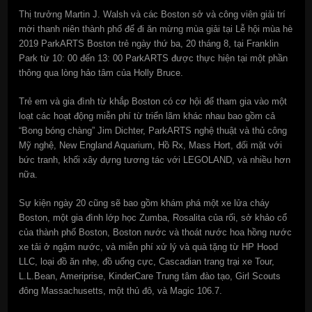
Thị trưởng Martin J. Walsh và các Boston sở và công viên giải trí
mời thanh niên thành phố để đi ăn mừng mùa giải tại Lễ hội mùa hè
2019 ParkARTS Boston trẻ ngày thứ ba, 20 tháng 8, tại Franklin
Park từ 10: 00 đến 13: 00 ParkARTS được thực hiện tại một phần
thông qua lòng hảo tâm của Holly Bruce.
Trẻ em và gia đình từ khắp Boston có cơ hội để tham gia vào một
loạt các hoạt động miễn phí từ triển lãm khác nhau bao gồm cả
“Bong bóng chàng” Jim Dichter, ParkARTS nghệ thuật và thủ công
Mỹ nghệ, New England Aquarium, Hồ Rx, Mass Hort, đối mặt với
bức tranh, khối xây dựng tương tác với LEGOLAND, và nhiều hơn
nữa.
Sự kiện ngày 20 cũng sẽ bao gồm khám phá một xe lửa cháy
Boston, một gia đình lớp học Zumba, Rosalita của rối, sở khảo cổ
của thành phố Boston, Boston nước và thoát nước hoa hồng nước
xe tải ở ngậm nước, và miễn phí xử lý và quà tặng từ HP Hood
LLC, loại đồ ăn nhẹ, đồ uống cực, Cascadian trang trại xe Tour,
L.L.Bean, Ameriprise, KinderCare Trung tâm đào tạo, Girl Scouts
đông Massachusetts, một thủ đô, và Magic 106.7.