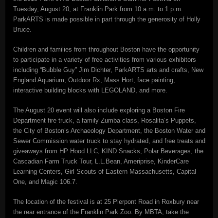
Tuesday, August 20, at Franklin Park from 10 a.m. to 1 p.m.
ParkARTS is made possible in part through the generosity of Holly
Bruce.
Children and families from throughout Boston have the opportunity
to participate in a variety of free activities from various exhibitors
including “Bubble Guy” Jim Dichter, ParkARTS arts and crafts, New
England Aquarium, Outdoor Rx, Mass Hort, face painting,
interactive building blocks with LEGOLAND, and more.
The August 20 event will also include exploring a Boston Fire
Department fire truck, a family Zumba class, Rosalita’s Puppets,
the City of Boston’s Archaeology Department, the Boston Water and
Sewer Commission water truck to stay hydrated, and free treats and
giveaways from HP Hood LLC, KIND Snacks, Polar Beverages, the
Cascadian Farm Truck Tour, L.L.Bean, Ameriprise, KinderCare
Learning Centers, Girl Scouts of Eastern Massachusetts, Capital
One, and Magic 106.7.
The location of the festival is at 25 Pierpont Road in Roxbury near
the rear entrance of the Franklin Park Zoo. By MBTA, take the