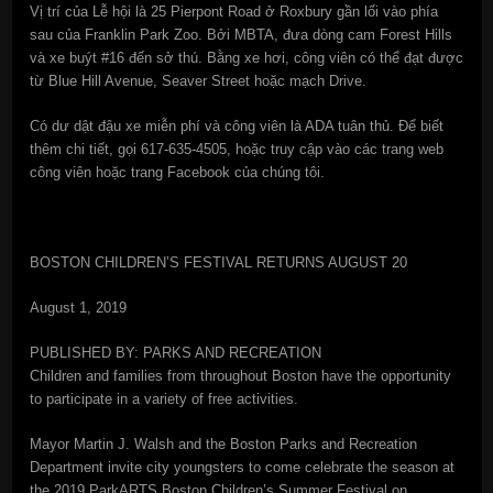
Vị trí của Lễ hội là 25 Pierpont Road ở Roxbury gần lối vào phía
sau của Franklin Park Zoo. Bởi MBTA, đưa dòng cam Forest Hills
và xe buýt #16 đến sở thú. Bằng xe hơi, công viên có thể đạt được
từ Blue Hill Avenue, Seaver Street hoặc mạch Drive.
Có dư dật đậu xe miễn phí và công viên là ADA tuân thủ. Để biết
thêm chi tiết, gọi 617-635-4505, hoặc truy cập vào các trang web
công viên hoặc trang Facebook của chúng tôi.
BOSTON CHILDREN’S FESTIVAL RETURNS AUGUST 20
August 1, 2019
PUBLISHED BY: PARKS AND RECREATION
Children and families from throughout Boston have the opportunity
to participate in a variety of free activities.
Mayor Martin J. Walsh and the Boston Parks and Recreation
Department invite city youngsters to come celebrate the season at
the 2019 ParkARTS Boston Children’s Summer Festival on