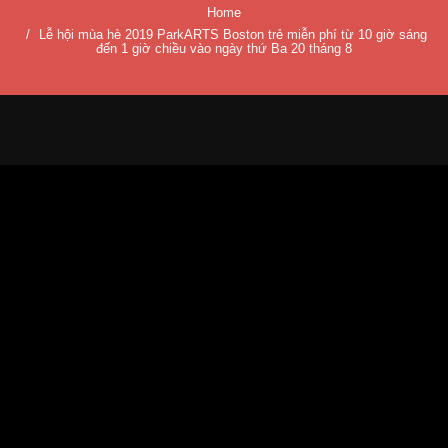
Home
Lễ hội mùa hè 2019 ParkARTS Boston trẻ miễn phí từ 10 giờ sáng
đến 1 giờ chiều vào ngày thứ Ba 20 tháng 8