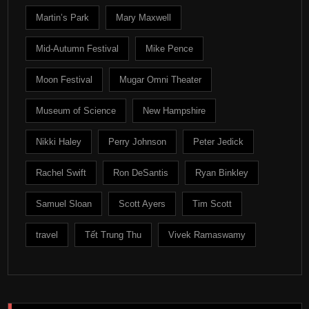
Martin’s Park
Mary Maxwell
Mid-Autumn Festival
Mike Pence
Moon Festival
Mugar Omni Theater
Museum of Science
New Hampshire
Nikki Haley
Perry Johnson
Peter Jedick
Rachel Swift
Ron DeSantis
Ryan Binkley
Samuel Sloan
Scott Ayers
Tim Scott
travel
Tết Trung Thu
Vivek Ramaswamy