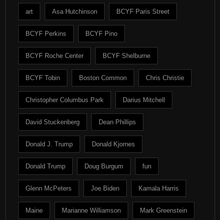
art
Asa Hutchinson
BCYF Paris Street
BCYF Perkins
BCYF Pino
BCYF Roche Center
BCYF Shelburne
BCYF Tobin
Boston Common
Chris Christie
Christopher Columbus Park
Darius Mitchell
David Stuckenberg
Dean Phillips
Donald J. Trump
Donald Kjornes
Donald Trump
Doug Burgum
fun
Glenn McPeters
Joe Biden
Kamala Harris
Maine
Marianne Williamson
Mark Greenstein