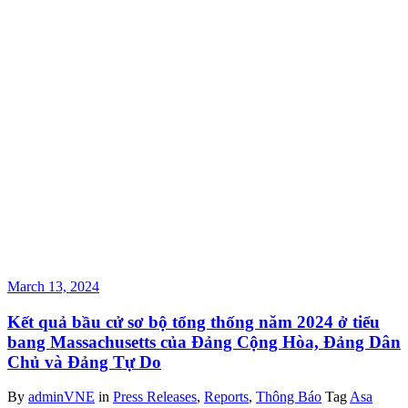
March 13, 2024
Kết quả bầu cử sơ bộ tổng thống năm 2024 ở tiểu
bang Massachusetts của Đảng Cộng Hòa, Đảng Dân
Chủ và Đảng Tự Do
By
adminVNE
in
Press Releases
,
Reports
,
Thông Báo
Tag
Asa