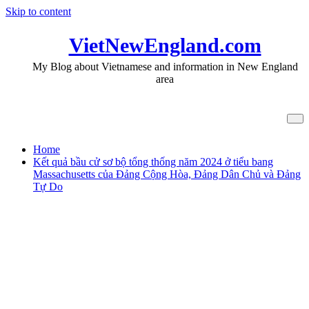
Skip to content
VietNewEngland.com
My Blog about Vietnamese and information in New England
area
Tag Ryan Binkley
Home
Kết quả bầu cử sơ bộ tổng thống năm 2024 ở tiểu bang
Massachusetts của Đảng Cộng Hòa, Đảng Dân Chủ và Đảng
Tự Do