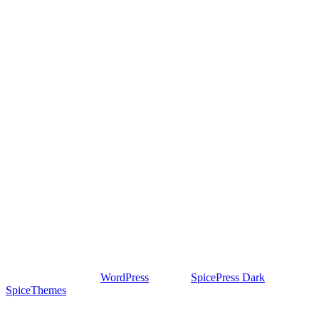
Proudly powered by
WordPress
| Theme:
SpicePress Dark
by
SpiceThemes