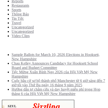
Reports
Restaurants
Sports
Thông Báo
Tin Tức
Travel
Uncategorized
Uncategorized
Video Clips
Recent Posts
Sample Ballots for March 10, 2026 Elections in Hooksett,
New Hampshire
Chau Kelley Announces Candidacy for Hooksett School
Board and Budget Committee
Tiệc Mừng Xuân Bính Ngọ 2026 của Hội Việt Mỹ New
Hampshire
Cuộc bầu cử sơ bộ thành phố Manchester từ 6 giờ sáng đến 7
giờ tối vào Thứ Ba ngày 16 tháng 9 năm 2025
Hướng dẫn tự châm cứu và day huyệt miễn phí trọng Họp
tháng 6 của Hội Việt Mỹ New Hampshire