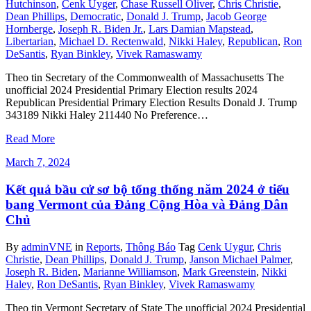
Hutchinson
,
Cenk Uyger
,
Chase Russell Oliver
,
Chris Christie
,
Dean Phillips
,
Democratic
,
Donald J. Trump
,
Jacob George
Hornberge
,
Joseph R. Biden Jr.
,
Lars Damian Mapstead
,
Libertarian
,
Michael D. Rectenwald
,
Nikki Haley
,
Republican
,
Ron
DeSantis
,
Ryan Binkley
,
Vivek Ramaswamy
Theo tin Secretary of the Commonwealth of Massachusetts The
unofficial 2024 Presidential Primary Election results 2024
Republican Presidential Primary Election Results Donald J. Trump
343189 Nikki Haley 211440 No Preference…
Read More
March 7, 2024
Kết quả bầu cử sơ bộ tổng thống năm 2024 ở tiểu
bang Vermont của Đảng Cộng Hòa và Đảng Dân
Chủ
By
adminVNE
in
Reports
,
Thông Báo
Tag
Cenk Uygur
,
Chris
Christie
,
Dean Phillips
,
Donald J. Trump
,
Janson Michael Palmer
,
Joseph R. Biden
,
Marianne Williamson
,
Mark Greenstein
,
Nikki
Haley
,
Ron DeSantis
,
Ryan Binkley
,
Vivek Ramaswamy
Theo tin Vermont Secretary of State The unofficial 2024 Presidential