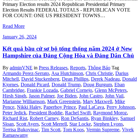
Primary Election results 2024 Republican Presidential Primary
Election Results FEDERAL TOTALS - REPUBLICAN VOTE
FOR COUNT: ONE US PRESIDENT TOWNS…
Read More
January 26, 2024
Kết quả bầu cử sơ bộ tổng thống năm 2024 ở New
Hampshire của Đảng Cộng Hòa và Đảng Dân Chủ
By
adminVNE
in
Press Releases
,
Reports
,
Thông Báo
Tag
Armando Perez-Serrato
,
Asa Hutchinson
,
Chris Christie
,
Darius
Mitchell
,
David Stuckenberg
,
Dean Phillips
,
Derek Nadeau
,
Donald
Kjornes
,
Donald Picard
,
Donald Trump
,
Doug Burgum
,
Eban
Cambridge
,
Frankie Lozada
,
Gabriel Cornejo
,
Glenn McPeters
,
Hirsh Singh
,
Jason Palmer
,
Joe Biden
,
John Castro
,
John Vail
,
Marianne Williamson
,
Mark Greenstein
,
Mary Maxwell
,
Mike
Pence
,
Nikki Haley
,
Paperboy Prince
,
Paul LaCava
,
Perry Johnson
,
Peter Jedick
,
President Boddie
,
Rachel Swift
,
Raymond Moroz
,
Richard Rist
,
Robert Carney
,
Ron DeSantis
,
Ryan Binkley
,
Samuel
Sloan
,
Scott Ayers
,
Scott Merrell
,
Star Locke
,
Stephen Lyons
,
Terrisa Bukovinac
,
Tim Scott
,
Tom Koos
,
Vermin Supreme
,
Vivek
Ramaswamy