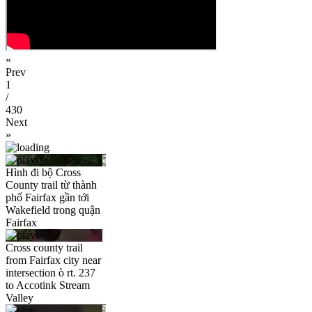
«
Prev
1
/
430
Next
»
Hình đi bộ Cross
County trail từ thành
phố Fairfax gần tới
Wakefield trong quận
Fairfax
Cross county trail
from Fairfax city near
intersection ò rt. 237
to Accotink Stream
Valley