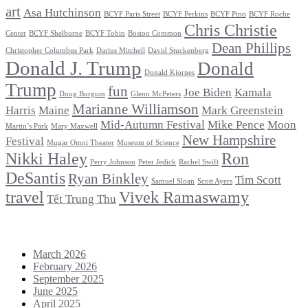
art
Asa Hutchinson
BCYF Paris Street
BCYF Perkins
BCYF Pino
BCYF Roche
Chris Christie
Center
BCYF Shelburne
BCYF Tobin
Boston Common
Dean Phillips
Christopher Columbus Park
Darius Mitchell
David Stuckenberg
Donald J. Trump
Donald
Donald Kjornes
Trump
fun
Joe Biden
Kamala
Doug Burgum
Glenn McPeters
Marianne Williamson
Harris
Maine
Mark Greenstein
Mid-Autumn Festival
Mike Pence
Moon
Martin’s Park
Mary Maxwell
New Hampshire
Festival
Mugar Omni Theater
Museum of Science
Nikki Haley
Ron
Perry Johnson
Peter Jedick
Rachel Swift
DeSantis
Ryan Binkley
Tim Scott
Samuel Sloan
Scott Ayers
travel
Vivek Ramaswamy
Tết Trung Thu
Archives
March 2026
February 2026
September 2025
June 2025
April 2025