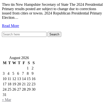
Theo tin New Hampshire Secretary of State The 2024 Presidential
Primary results posted are subject to change due to corrections
issued from cities or towns. 2024 Republican Presidential Primary
Election…
Read More
VietNewEngland.com
August 2026
M
T
W
T
F
S
S
1
2
3
4
5
6
7
8
9
10
11
12
13
14
15
16
17
18
19
20
21
22
23
24
25
26
27
28
29
30
31
« Mar