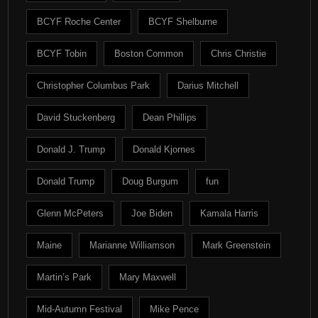
BCYF Roche Center
BCYF Shelburne
BCYF Tobin
Boston Common
Chris Christie
Christopher Columbus Park
Darius Mitchell
David Stuckenberg
Dean Phillips
Donald J. Trump
Donald Kjornes
Donald Trump
Doug Burgum
fun
Glenn McPeters
Joe Biden
Kamala Harris
Maine
Marianne Williamson
Mark Greenstein
Martin’s Park
Mary Maxwell
Mid-Autumn Festival
Mike Pence