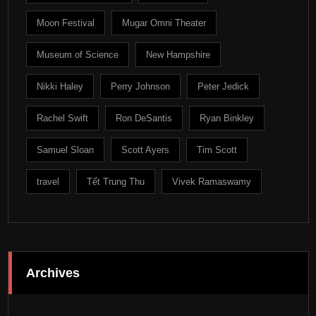
Moon Festival
Mugar Omni Theater
Museum of Science
New Hampshire
Nikki Haley
Perry Johnson
Peter Jedick
Rachel Swift
Ron DeSantis
Ryan Binkley
Samuel Sloan
Scott Ayers
Tim Scott
travel
Tết Trung Thu
Vivek Ramaswamy
Archives