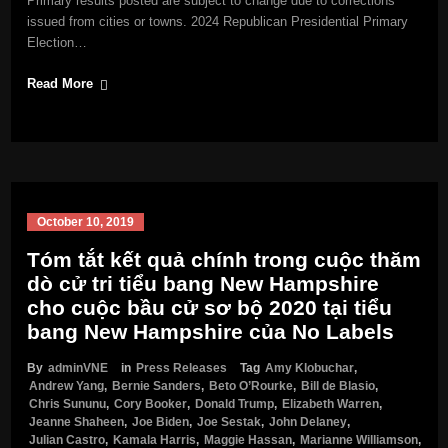
Primary results posted are subject to change due to corrections
issued from cities or towns. 2024 Republican Presidential Primary
Election…
Read More
October 10, 2019
Tóm tắt kết quả chính trong cuộc thăm
dò cử tri tiểu bang New Hampshire
cho cuộc bầu cử sơ bộ 2020 tại tiểu
bang New Hampshire của No Labels
By
adminVNE
in
Press Releases
Tag
Amy Klobuchar
,
Andrew Yang
,
Bernie Sanders
,
Beto O’Rourke
,
Bill de Blasio
,
Chris Sununu
,
Cory Booker
,
Donald Trump
,
Elizabeth Warren
,
Jeanne Shaheen
,
Joe Biden
,
Joe Sestak
,
John Delaney
,
Julian Castro
,
Kamala Harris
,
Maggie Hassan
,
Marianne Williamson
,