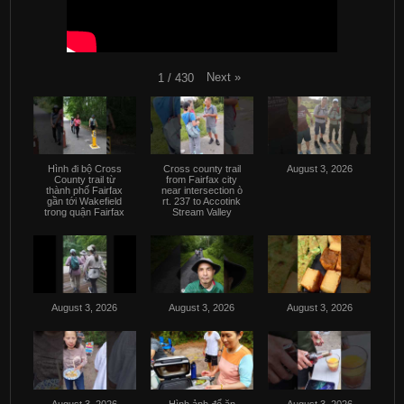
Next
»
1
/
430
Hình đi bộ Cross
Cross county trail
August 3, 2026
County trail từ
from Fairfax city
thành phố Fairfax
near intersection ò
gần tới Wakefield
rt. 237 to Accotink
trong quận Fairfax
Stream Valley
August 3, 2026
August 3, 2026
August 3, 2026
August 3, 2026
Hình ảnh đổ ăn
August 3, 2026