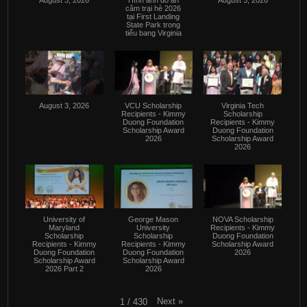
câm trại hè 2026
tại First Landing
State Park trong
tiểu bang Virginia
August 3, 2026
VCU Scholarship
Virginia Tech
Recipients - Kimmy
Scholarship
Duong Foundation
Recipients - Kimmy
Scholarship Award
Duong Foundation
2026
Scholarship Award
2026
University of
George Mason
NOVA Scholarship
Maryland
University
Recipients - Kimmy
Scholarship
Scholarship
Duong Foundation
Recipients - Kimmy
Recipients - Kimmy
Scholarship Award
Duong Foundation
Duong Foundation
2026
Scholarship Award
Scholarship Award
2026 Part 2
2026
Next
»
1
/
430