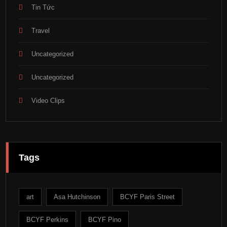
Tin Tức
Travel
Uncategorized
Uncategorized
Video Clips
Tags
art
Asa Hutchinson
BCYF Paris Street
BCYF Perkins
BCYF Pino