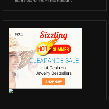
tháng 6 của Hội Việt Mỹ New Hampshire