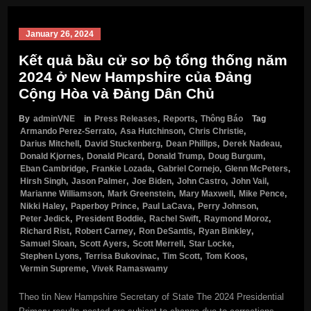
January 26, 2024
Kết quả bầu cử sơ bộ tổng thống năm
2024 ở New Hampshire của Đảng
Cộng Hòa và Đảng Dân Chủ
By
adminVNE
in
Press Releases
,
Reports
,
Thông Báo
Tag
Armando Perez-Serrato
,
Asa Hutchinson
,
Chris Christie
,
Darius Mitchell
,
David Stuckenberg
,
Dean Phillips
,
Derek Nadeau
,
Donald Kjornes
,
Donald Picard
,
Donald Trump
,
Doug Burgum
,
Eban Cambridge
,
Frankie Lozada
,
Gabriel Cornejo
,
Glenn McPeters
,
Hirsh Singh
,
Jason Palmer
,
Joe Biden
,
John Castro
,
John Vail
,
Marianne Williamson
,
Mark Greenstein
,
Mary Maxwell
,
Mike Pence
,
Nikki Haley
,
Paperboy Prince
,
Paul LaCava
,
Perry Johnson
,
Peter Jedick
,
President Boddie
,
Rachel Swift
,
Raymond Moroz
,
Richard Rist
,
Robert Carney
,
Ron DeSantis
,
Ryan Binkley
,
Samuel Sloan
,
Scott Ayers
,
Scott Merrell
,
Star Locke
,
Stephen Lyons
,
Terrisa Bukovinac
,
Tim Scott
,
Tom Koos
,
Vermin Supreme
,
Vivek Ramaswamy
Theo tin New Hampshire Secretary of State The 2024 Presidential