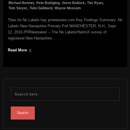
Michael Bennet
,
Pete Buttigieg
,
Steve Bullock
,
Tim Ryan
,
Tom Steyer
,
Tulsi Gabbard
,
Wayne Messam
Theo tin No Labels hay prnewswire.com Key Findings Summary: No
Labels New Hampshire Primary Poll MANCHESTER, N.H., Sept.
12, 2019 /PRNewswire/ -- The No Labels/HarrisX survey of
registered New Hampshire…
Read More