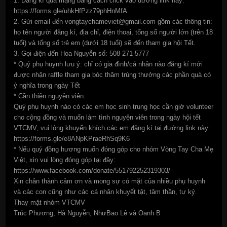
1. Đăng kí qua mạng bằng cách click vào đường link này:
https://forms.gle/uhkHfPzz79phHnMfA
2. Gửi email đến vongtaychameviet@gmail.com gồm các thông tin:
họ tên người đăng kí, địa chỉ, điện thoại, tổng số người lớn (trên 18
tuổi) và tổng số trẻ em (dưới 18 tuổi) sẽ đến tham gia hội Tết.
3. Gọi điện đến Hoa Nguyễn số: 508-271-5777
* Quý phụ huynh lưu ý: chỉ có gia đình/cá nhân nào đăng kí mới
được nhận raffle tham gia bóc thăm trúng thưởng các phần quà có
ý nghĩa trong ngày Tết
* Cần thiện nguyện viên:
Quý phụ huynh nào có các em học sinh trung học cần giờ volunteer
cho cộng đồng và muốn làm tình nguyện viên trong ngày hội tết
VTCMV, vui lòng khuyến khích các em đăng kí tại đường link này:
https://forms.gle/e8ANpKPraeRhSq9K6
* Nếu quý đồng hương muốn đóng góp cho nhóm Vòng Tay Cha Mẹ
Việt, xin vui lòng đóng góp tại đây:
https://www.facebook.com/donate/551792252319303/
Xin chân thành cảm ơn và mong sự có mặt của nhiều phụ huynh
và các con cũng như các cá nhân khuyết tật, tâm thần, tự kỷ.
Thay mặt nhóm VTCMV
Trúc Phương, Hà Nguyễn, NhưBao Lê và Oanh B