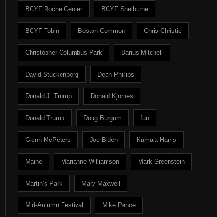
BCYF Roche Center
BCYF Shelburne
BCYF Tobin
Boston Common
Chris Christie
Christopher Columbus Park
Darius Mitchell
David Stuckenberg
Dean Phillips
Donald J. Trump
Donald Kjornes
Donald Trump
Doug Burgum
fun
Glenn McPeters
Joe Biden
Kamala Harris
Maine
Marianne Williamson
Mark Greenstein
Martin’s Park
Mary Maxwell
Mid-Autumn Festival
Mike Pence