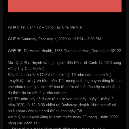
WHAT: Tet Canh Tý – Vong Tay Cha Me Viet
WHEN: Saturday, February 1, 2020 at 12 PM – 3:30 PM
WHERE: DotHouse Health, 1353 Dorchester Ave, Dorchester 02122
Mời Quý Phụ Huynh và mọi người đến Đón Tết Canh Tý 2020 cùng
Vòng Tay Cha Mẹ Việt .
Đây là lần thứ 8, VTCMV tổ chức hội Tết cho các con em Việt
khuyết tật, tự kỷ và tâm thần. Rất mong quý phụ huynh đăng kí cho
các cháu tham gia sớm để ban tổ chức có thể sắp xếp và chuẩn bị
đủ thức ăn và tiền lì xì cho các em.
Hội Tết năm nay sẽ được tổ chức vào thứ bảy: ngày 1 tháng 2
năm 2020, từ 12- 3:30 chiều tại Dothouse Health. Hứa hẹn sẽ có
nhiều hoạt động vui chơi thú vị cho ngày Tết.
Xin quý phụ huynh đăng kí sớm trước ngày 25 tháng 1 năm 2020
bằng các cách sau: