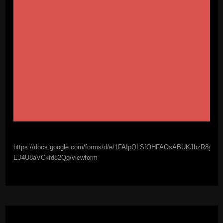
https://docs.google.com/forms/d/e/1FAIpQLSfOHFAOsABUKJbzR8y
EJ4U8aVCkfd82Qg/viewform