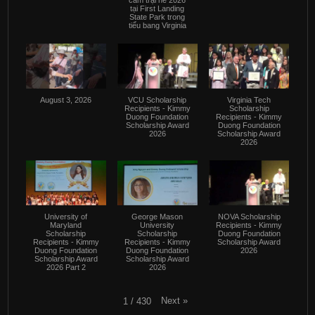
tại First Landing
State Park trong
tiểu bang Virginia
August 3, 2026
VCU Scholarship
Virginia Tech
Recipients - Kimmy
Scholarship
Duong Foundation
Recipients - Kimmy
Scholarship Award
Duong Foundation
2026
Scholarship Award
2026
University of
George Mason
NOVA Scholarship
Maryland
University
Recipients - Kimmy
Scholarship
Scholarship
Duong Foundation
Recipients - Kimmy
Recipients - Kimmy
Scholarship Award
Duong Foundation
Duong Foundation
2026
Scholarship Award
Scholarship Award
2026 Part 2
2026
Next
»
1
/
430