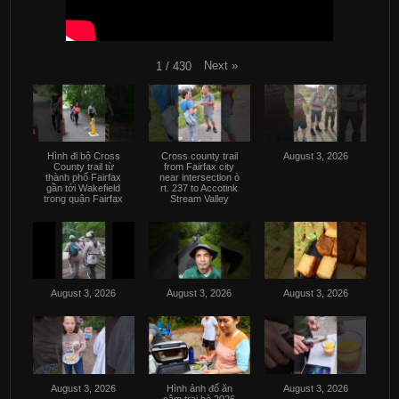
Next
»
1
/
430
Hình đi bộ Cross
Cross county trail
August 3, 2026
County trail từ
from Fairfax city
thành phố Fairfax
near intersection ò
gần tới Wakefield
rt. 237 to Accotink
trong quận Fairfax
Stream Valley
August 3, 2026
August 3, 2026
August 3, 2026
August 3, 2026
Hình ảnh đổ ăn
August 3, 2026
câm trại hè 2026