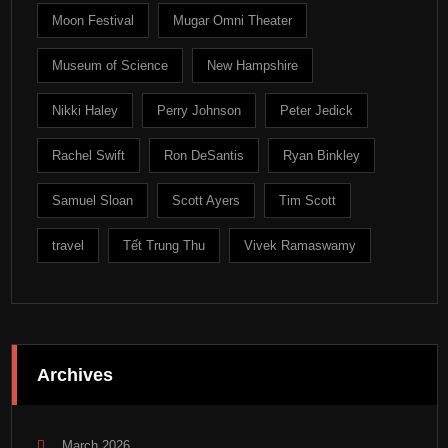
Moon Festival
Mugar Omni Theater
Museum of Science
New Hampshire
Nikki Haley
Perry Johnson
Peter Jedick
Rachel Swift
Ron DeSantis
Ryan Binkley
Samuel Sloan
Scott Ayers
Tim Scott
travel
Tết Trung Thu
Vivek Ramaswamy
Archives
March 2026