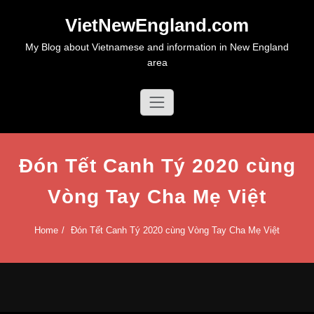
Skip
VietNewEngland.com
to
content
My Blog about Vietnamese and information in New England
area
Đón Tết Canh Tý 2020 cùng
Vòng Tay Cha Mẹ Việt
Home
Đón Tết Canh Tý 2020 cùng Vòng Tay Cha Mẹ Việt