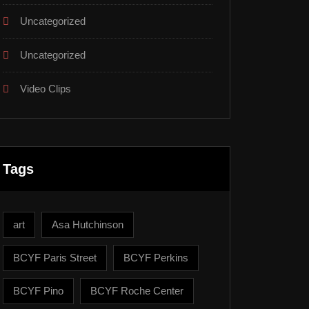
Uncategorized
Uncategorized
Video Clips
Tags
art
Asa Hutchinson
BCYF Paris Street
BCYF Perkins
BCYF Pino
BCYF Roche Center