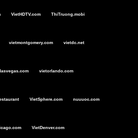
m
VietHDTV.com
ThiTruong.mobi
vietmontgomery.com
vietdc.net
tlasvegas.com
vietorlando.com
estaurant
VietSphere.com
nuuuoc.com
icago.com
VietDenver.com