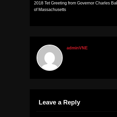
2018 Tet Greeting from Governor Charles Ba
navigation
of Massachusetts
adminVNE
Leave a Reply