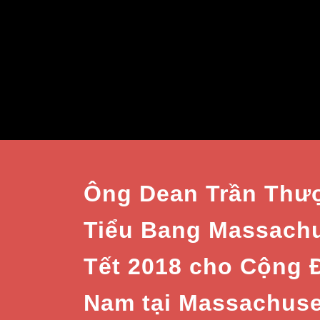
Ông Dean Trần Thượ
Tiểu Bang Massach
Tết 2018 cho Cộng 
Nam tại Massachuse