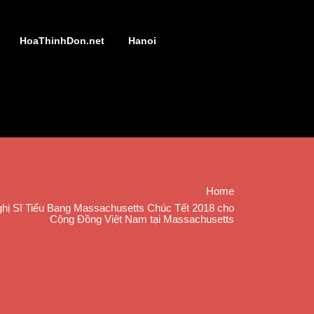
HoaThinhDon.net
Hanoi
Home
ị Sĩ Tiểu Bang Massachusetts Chúc Tết 2018 cho
Cộng Đồng Việt Nam tại Massachusetts