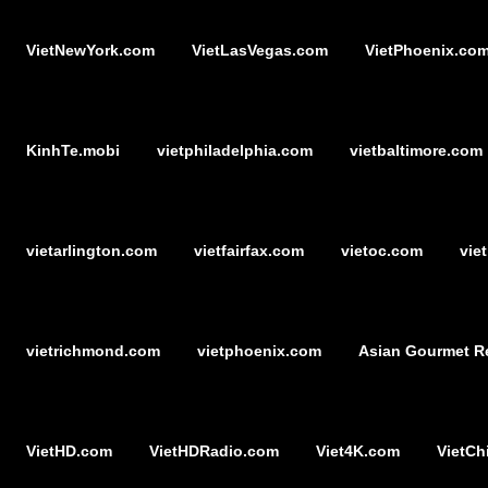
VietNewYork.com
VietLasVegas.com
VietPhoenix.co
KinhTe.mobi
vietphiladelphia.com
vietbaltimore.com
vietarlington.com
vietfairfax.com
vietoc.com
vie
vietrichmond.com
vietphoenix.com
Asian Gourmet R
VietHD.com
VietHDRadio.com
Viet4K.com
VietCh