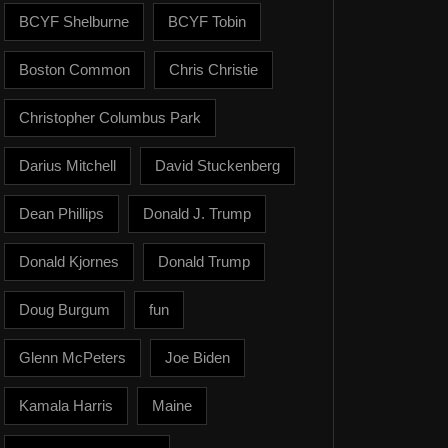
BCYF Shelburne
BCYF Tobin
Boston Common
Chris Christie
Christopher Columbus Park
Darius Mitchell
David Stuckenberg
Dean Phillips
Donald J. Trump
Donald Kjornes
Donald Trump
Doug Burgum
fun
Glenn McPeters
Joe Biden
Kamala Harris
Maine