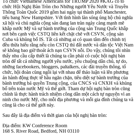
Tổ chức Vietnamese Americans for TRUMP 2020 #KAG có tổ
chức Hội Nghị Bàn Tròn cho Những người Yêu Nước và Truyền
Thông Toàn Quốc 2019 gồm hai ngày tại thành phố Manchester,
tiểu bang New Hampshire. Với tình hình làn sóng ủng hộ chủ nghĩa
xã hội và chủ nghĩa cộng sản đang lan tràn ngày càng mạnh mẽ
khắp nước Mỹ và sự bành trướng của cộng sản Trung Quốc khắp
nơi bên cạnh việc CSTQ liên kết chặt chẽ với CSVN, cộng sản
Cuba và khủng bố IS. Tất cả những ai có quan tâm đến chính trị
đều thừa hiểu rằng nếu còn CSTQ thì đất nước và dân tộc Việt Nam
sẽ không bao giờ thoát ách nạn CSVN nỗi. Do vậy, chúng tôi nhìn
thấy nhu cầu cấp thiết là chúng ta cần phải có cuộc hội nghị bàn
tròn để tất cả những người yêu nước, yêu chuộng dân chủ, tự do,
những facebookers, bloggers, paltalkers, các đài truyền thông, tổ
chức, hội đoàn cùng ngồi lại với nhau để thảo luận và lên phương
án hành động thực tế hầu ngăn chặn, tiêu diệt sự bành trướng của
bành trướng bá quyền Trung cộng, của CNCS và CNXH và khủng
bố trên toàn nước Mỹ và thế giới. Tham dự hội nghị bàn tròn cũng
chính là thực hành trách nhiệm công dân một cách tự nguyện vì an
ninh cho nước Mỹ, cho mỗi địa phương và mỗi gia đình chúng ta và
cũng là cho cả thế giới này.
Sau đây là địa điểm và thời gian của hội nghị bàn tròn:
Địa điểm: KW Conference Room
168 S. River Road, Bedford, NH 03110