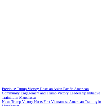
Post
Previous:
Trump Victory Hosts an Asian Pacific American
Community Engagement and Trump Victory Leadership Initiative
navigation
Training in Manchester
Next:
Trump Victory Hosts First Vietnamese American Training in
Manchester