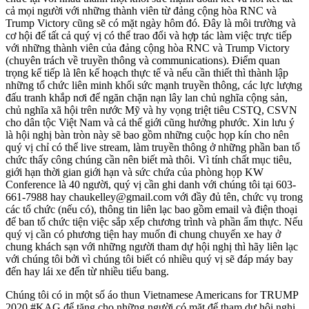
cả mọi người với những thành viên từ đảng cộng hòa RNC và
Trump Victory cũng sẽ có mặt ngày hôm đó. Đây là môi trường và
cơ hội để tất cả quý vị có thể trao đổi và hợp tác làm việc trực tiếp
với những thành viên của đảng cộng hòa RNC và Trump Victory
(chuyên trách về truyền thông và communications). Điểm quan
trọng kế tiếp là lên kế hoạch thực tế và nếu cần thiết thì thành lập
những tổ chức liên minh khối sức mạnh truyền thông, các lực lượng
đấu tranh khắp nơi để ngăn chặn nạn lây lan chủ nghĩa cộng sản,
chủ nghĩa xã hội trên nước Mỹ và hy vọng triệt tiêu CSTQ, CSVN
cho dân tộc Việt Nam và cả thế giới cũng hưởng phước. Xin lưu ý
là hội nghị bàn tròn này sẽ bao gồm những cuộc họp kín cho nên
quý vị chỉ có thể live stream, làm truyền thông ở những phần ban tổ
chức thấy công chúng cần nên biết mà thôi. Vì tính chất mục tiêu,
giới hạn thời gian giới hạn và sức chứa của phòng họp KW
Conference là 40 người, quý vị cần ghi danh với chúng tôi tại 603-
661-7988 hay chaukelley@gmail.com với đầy đủ tên, chức vụ trong
các tổ chức (nếu có), thông tin liên lạc bao gồm email và điện thoại
để ban tổ chức tiện việc sắp xếp chương trình và phần ẩm thực. Nếu
quý vị cần có phương tiện hay muốn đi chung chuyến xe hay ở
chung khách sạn với những người tham dự hội nghị thì hãy liên lạc
với chúng tôi bởi vì chúng tôi biết có nhiều quý vị sẽ đáp máy bay
đến hay lái xe đến từ nhiều tiểu bang.
Chúng tôi có in một số áo thun Vietnamese Americans for TRUMP
2020 #KAG để tặng cho những người có mặt để tham dự hội nghị