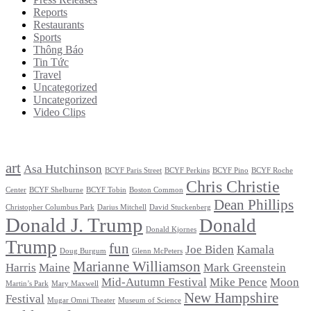
Reports
Restaurants
Sports
Thông Báo
Tin Tức
Travel
Uncategorized
Uncategorized
Video Clips
Tags
art
Asa Hutchinson
BCYF Paris Street
BCYF Perkins
BCYF Pino
BCYF Roche
Chris Christie
Center
BCYF Shelburne
BCYF Tobin
Boston Common
Dean Phillips
Christopher Columbus Park
Darius Mitchell
David Stuckenberg
Donald J. Trump
Donald
Donald Kjornes
Trump
fun
Joe Biden
Kamala
Doug Burgum
Glenn McPeters
Marianne Williamson
Harris
Maine
Mark Greenstein
Mid-Autumn Festival
Mike Pence
Moon
Martin’s Park
Mary Maxwell
New Hampshire
Festival
Mugar Omni Theater
Museum of Science