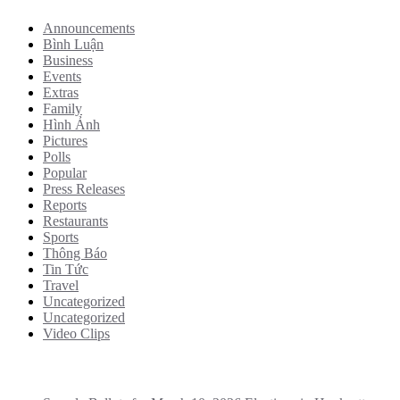
Announcements
Bình Luận
Business
Events
Extras
Family
Hình Ảnh
Pictures
Polls
Popular
Press Releases
Reports
Restaurants
Sports
Thông Báo
Tin Tức
Travel
Uncategorized
Uncategorized
Video Clips
Recent Posts