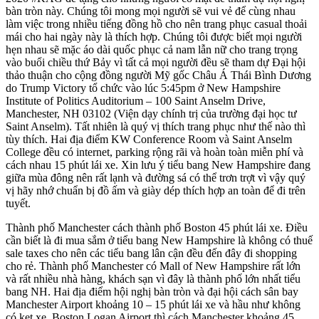
bàn tròn này. Chúng tôi mong mọi người sẽ vui vẻ để cùng nhau
làm việc trong nhiều tiếng đồng hồ cho nên trang phục casual thoải
mái cho hai ngày này là thích hợp. Chúng tôi được biết mọi người
hẹn nhau sẽ mặc áo dài quốc phục cả nam lẫn nữ cho trang trọng
vào buổi chiều thứ Bảy vì tất cả mọi người đều sẽ tham dự Đại hội
thảo thuận cho cộng đồng người Mỹ gốc Châu Á Thái Bình Dương
do Trump Victory tổ chức vào lúc 5:45pm ở New Hampshire
Institute of Politics Auditorium – 100 Saint Anselm Drive,
Manchester, NH 03102 (Viện dạy chính trị của trường đại học tư
Saint Anselm). Tất nhiên là quý vị thích trang phục như thế nào thì
tùy thích. Hai địa điểm KW Conference Room và Saint Anselm
College đều có internet, parking rộng rãi và hoàn toàn miễn phí và
cách nhau 15 phút lái xe. Xin lưu ý tiểu bang New Hampshire đang
giữa mùa đông nên rất lạnh và đường sá có thể trơn trợt vì vậy quý
vị hãy nhớ chuẩn bị đồ ấm và giày dép thích hợp an toàn để đi trên
tuyết.
Thành phố Manchester cách thành phố Boston 45 phút lái xe. Điều
cần biết là đi mua sắm ở tiểu bang New Hampshire là không có thuế
sale taxes cho nên các tiểu bang lân cận đều đến đây đi shopping
cho rẻ. Thành phố Manchester có Mall of New Hampshire rất lớn
và rất nhiều nhà hàng, khách sạn vì đây là thành phố lớn nhất tiểu
bang NH. Hai địa điểm hội nghị bàn tròn và đại hội cách sân bay
Manchester Airport khoảng 10 – 15 phút lái xe và hầu như không
có kẹt xe. Boston Logan Airport thì cách Manchester khoảng 45