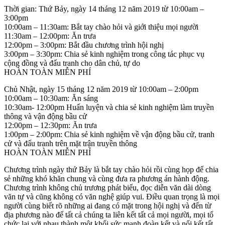
Thời gian: Thứ Bảy, ngày 14 tháng 12 năm 2019 từ 10:00am –
3:00pm
10:00am – 11:30am: Bắt tay chào hỏi và giới thiệu mọi người
11:30am – 12:00pm: Ăn trưa
12:00pm – 3:00pm: Bắt đầu chương trình hội nghị
3:00pm – 3:30pm: Chia sẻ kinh nghiệm trong công tác phục vụ
cộng đồng và đấu tranh cho dân chủ, tự do
HOÀN TOÀN MIỄN PHÍ
Chủ Nhật, ngày 15 tháng 12 năm 2019 từ 10:00am – 2:00pm
10:00am – 10:30am: Ăn sáng
10:30am- 12:00pm Huấn luyện và chia sẻ kinh nghiệm làm truyền
thông và vận động bầu cử
12:00pm – 12:30pm: Ăn trưa
1:00pm – 2:00pm: Chia sẻ kinh nghiệm về vận động bầu cử, tranh
cử và đấu tranh trên mặt trận truyền thông
HOÀN TOÀN MIỄN PHÍ
Chương trình ngày thứ Bảy là bắt tay chào hỏi rồi cùng họp để chia
sẻ những khó khăn chung và cùng đưa ra phương án hành động.
Chương trình không chủ trương phát biểu, đọc diễn văn dài dòng
văn tự và cũng không có văn nghệ giúp vui. Điều quan trọng là mọi
người cùng biết rõ những ai đang có mặt trong hội nghị và đến từ
địa phương nào để tất cả chúng ta liên kết tất cả mọi người, mọi tổ
chức lại với nhau thành một khối sức mạnh đoàn kết và nối kết tất