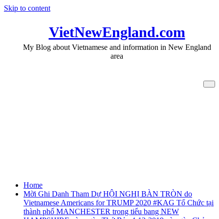
Skip to content
VietNewEngland.com
My Blog about Vietnamese and information in New England
area
Mời Ghi Danh Tham Dự HỘI NGHỊ
BÀN TRÒN do Vietnamese Americans
for TRUMP 2020 #KAG Tổ Chức tại
thành phố MANCHESTER trong tiểu
bang NEW HAMPSHIRE vào ngày Thứ
Bảy 4-12-2019 và ngày Chủ Nhật 15-12-
2019
Home
Mời Ghi Danh Tham Dự HỘI NGHỊ BÀN TRÒN do
Vietnamese Americans for TRUMP 2020 #KAG Tổ Chức tại
thành phố MANCHESTER trong tiểu bang NEW