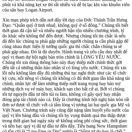
phút và khả năng kẹt xe thì rất nhiều và dễ bị lạc khi vào khuôn viên
của sân bay Logan Airport.
Xin mạn phép trích dẫn nơi đây lời dạy của Đức Thánh Trần Hưng
Đạo: “Quân quý ở tinh nhuệ, không quý ở số đông.” Chúng tôi biết
thời gian đã cận kề và nhiều người bận rộn nhiều chương trình, lý
do khác nên không thể đến được. Nhưng chúng tôi tin chắc là nếu
đã đến lúc chúng ta phải gặp những người chúng ta cần phải gặp để
cùng nhau thực hiện lý tưởng quốc gia thì chắc chắn chúng ta sẽ
phải gặp nhau. Đó là đủ duyên. Hành trang và yêu cầu duy nhất để
quý vị tham dự hội nghị bàn tròn chính là LÒNG YÊU NƯỚC.
Chúng tôi xin dùng thông báo này thay thiệp mời chính thức gởi
đến tất cả những thân hào nhân sĩ có lòng yêu nước. Chúng tôi xin
lỗi nếu không làm đầy đủ những thủ tục nghi thức như các tổ chức
kỳ cựu, nỗi tiếng vì chúng tôi không có đủ thời gian lẫn khả năng tài
chính, nhân lực để làm những thiệp mời trang trọng hay bảo trợ
những dịch vụ vé máy bay, khách sạn cho bất cứ ai. Bởi vì chúng
tôi tự nguyện đầu tư tiền túi ra làm, không có gây quỹ hay nhận
đóng góp tài chính nào cả. Đây là chương trình hội nghị bàn tròn rất
đơn sơ được tổ chức với cả tấm lòng vì tương lai hai quốc gia Mỹ và
Việt Nam. Chương trình này cũng đặt nặng tâm huyết yêu nước của
quý vị lên hàng đầu và chúng tôi hy vọng thành quả thu thập được
trong thời gian hai ngày này sẽ không uổng phí công sức, thời gian
và tiền bạc quý vị đã tự đầu tư đến đây. Tiểu bang New Hampshire
có tôn chỉ là “Live Free or Die” nghĩa là “Sống tự do hay là chết.”