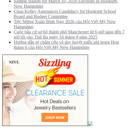
Sample Ballots for March 10, 2026 Elections in Hooksett,
New Hampshire
Chau Kelley Announces Candidacy for Hooksett School
Board and Budget Committee
Tiệc Mừng Xuân Bính Ngọ 2026 của Hội Việt Mỹ New
Hampshire
Cuộc bầu cử sơ bộ thành phố Manchester từ 6 giờ sáng đến 7
giờ tối vào Thứ Ba ngày 16 tháng 9 năm 2025
Hướng dẫn tự châm cứu và day huyệt miễn phí trọng Họp
tháng 6 của Hội Việt Mỹ New Hampshire