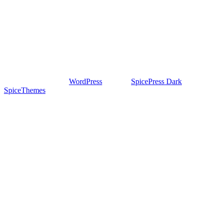
Proudly powered by
WordPress
| Theme:
SpicePress Dark
by
SpiceThemes