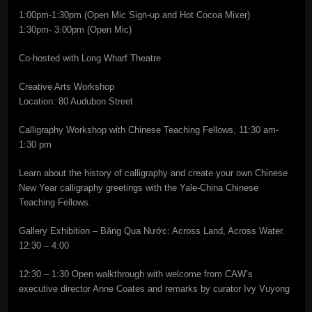
1:00pm-1:30pm (Open Mic Sign-up and Hot Cocoa Mixer)
1:30pm- 3:00pm (Open Mic)
Co-hosted with Long Wharf Theatre
Creative Arts Workshop
Location: 80 Audubon Street
Calligraphy Workshop with Chinese Teaching Fellows, 11:30 am-
1:30 pm
Learn about the history of calligraphy and create your own Chinese
New Year calligraphy greetings with the Yale-China Chinese
Teaching Fellows.
Gallery Exhibition – Băng Qua Nước: Across Land, Across Water.
12:30 – 4:00
12:30 – 1:30 Open walkthrough with welcome from CAW’s
executive director Anne Coates and remarks by curator Ivy Vuyong