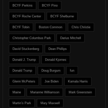
BCYF Perkins
BCYF Pino
BCYF Roche Center
BCYF Shelburne
BCYF Tobin
Boston Common
Chris Christie
Christopher Columbus Park
Darius Mitchell
David Stuckenberg
Dean Phillips
Donald J. Trump
Donald Kjornes
Donald Trump
Doug Burgum
fun
Glenn McPeters
Joe Biden
Kamala Harris
Maine
Marianne Williamson
Mark Greenstein
Martin’s Park
Mary Maxwell