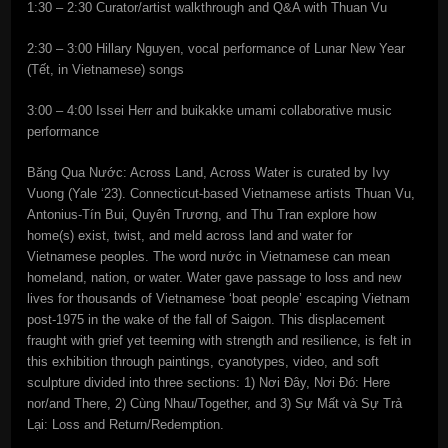
1:30 – 2:30 Curator/artist walkthrough and Q&A with Thuan Vu
2:30 – 3:00 Hillary Nguyen, vocal performance of Lunar New Year
(Tết, in Vietnamese) songs
3:00 – 4:00 Issei Herr and buikakke umami collaborative music
performance
Băng Qua Nước: Across Land, Across Water is curated by Ivy
Vuong (Yale ‘23). Connecticut-based Vietnamese artists Thuan Vu,
Antonius-Tín Bui, Quyên Trương, and Thu Tran explore how
home(s) exist, twist, and meld across land and water for
Vietnamese peoples. The word nước in Vietnamese can mean
homeland, nation, or water. Water gave passage to loss and new
lives for thousands of Vietnamese ‘boat people’ escaping Vietnam
post-1975 in the wake of the fall of Saigon. This displacement
fraught with grief yet teeming with strength and resilience, is felt in
this exhibition through paintings, cyanotypes, video, and soft
sculpture divided into three sections: 1) Nơi Đây, Nơi Đó: Here
nor/and There, 2) Cùng Nhau/Together, and 3) Sự Mất và Sự Trả
Lại: Loss and Return/Redemption.