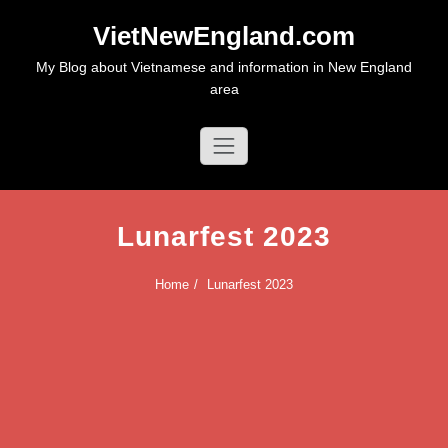
Skip
VietNewEngland.com
to
content
My Blog about Vietnamese and information in New England
area
Lunarfest 2023
Home
Lunarfest 2023