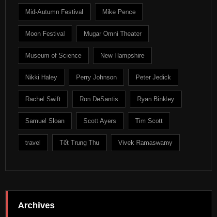
Mid-Autumn Festival
Mike Pence
Moon Festival
Mugar Omni Theater
Museum of Science
New Hampshire
Nikki Haley
Perry Johnson
Peter Jedick
Rachel Swift
Ron DeSantis
Ryan Binkley
Samuel Sloan
Scott Ayers
Tim Scott
travel
Tết Trung Thu
Vivek Ramaswamy
Archives