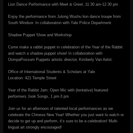
Lion Dance Performance with Meet & Greet, 11:30 am-12:30 pm
Enjoy the performance from Julong Wushu lion dance troupe from
South Windsor. In collaboration with Yale Police Department.
Shadow Puppet Show and Workshop
Come make a rabbit puppet in celebration of the Year of the Rabbit
and watch a shadow puppet show! In collaboration with
OompaPossum Puppets artistic director, Kimberly Van Aelst.
Office of International Students & Scholars at Yale
Location: 421 Temple Street
Year of the Rabbit Jam: Open Mic with (tentative) featured
performers Jook Songs, 1 pm-3 pm
Join us for an afternoon of talented local performances as we
celebrate the Chinese New Year! Whether you just want to watch or
decide to get up and perform, it’s sure to be a celebration! Multi-
lingual art strongly encouraged!