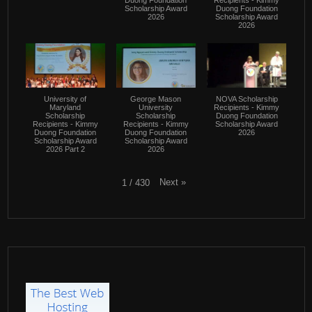
Scholarship Award
Duong Foundation
2026
Scholarship Award
2026
University of
George Mason
NOVA Scholarship
Maryland
University
Recipients - Kimmy
Scholarship
Scholarship
Duong Foundation
Recipients - Kimmy
Recipients - Kimmy
Scholarship Award
Duong Foundation
Duong Foundation
2026
Scholarship Award
Scholarship Award
2026 Part 2
2026
Next
»
1
/
430