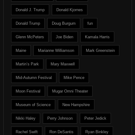
Donald J. Trump
Donald Kjornes
Donald Trump
Doug Burgum
fun
Glenn McPeters
Joe Biden
Kamala Harris
Maine
Marianne Williamson
Mark Greenstein
Martin’s Park
Mary Maxwell
Mid-Autumn Festival
Mike Pence
Moon Festival
Mugar Omni Theater
Museum of Science
New Hampshire
Nikki Haley
Perry Johnson
Peter Jedick
Rachel Swift
Ron DeSantis
Ryan Binkley