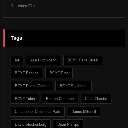
Video Clips
Tags
art
Asa Hutchinson
BCYF Paris Street
BCYF Perkins
BCYF Pino
BCYF Roche Center
BCYF Shelburne
BCYF Tobin
Boston Common
Chris Christie
Christopher Columbus Park
Darius Mitchell
David Stuckenberg
Dean Phillips