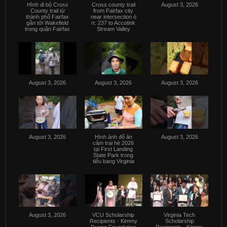
Hình đi bộ Cross
Cross county trail
August 3, 2026
County trail từ
from Fairfax city
thành phố Fairfax
near intersection ò
gần tới Wakefield
rt. 237 to Accotink
trong quận Fairfax
Stream Valley
August 3, 2026
August 3, 2026
August 3, 2026
August 3, 2026
Hình ảnh đổ ăn
August 3, 2026
câm trại hè 2026
tại First Landing
State Park trong
tiểu bang Virginia
August 3, 2026
VCU Scholarship
Virginia Tech
Recipients - Kimmy
Scholarship
Duong Foundation
Recipients - Kimmy