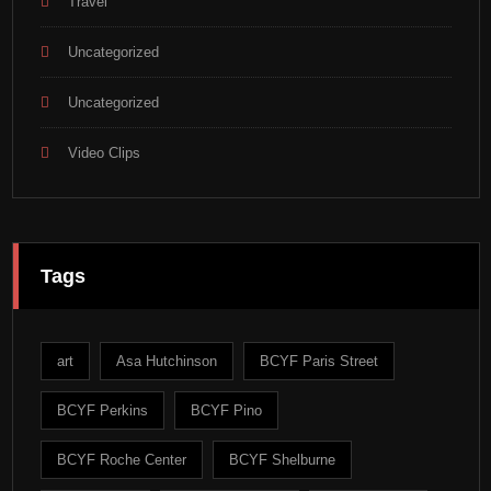
Travel
Uncategorized
Uncategorized
Video Clips
Tags
art
Asa Hutchinson
BCYF Paris Street
BCYF Perkins
BCYF Pino
BCYF Roche Center
BCYF Shelburne