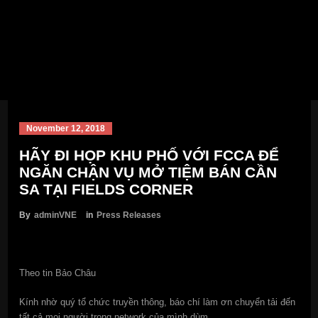
November 12, 2018
HÃY ĐI HỌP KHU PHỐ VỚI FCCA ĐỂ
NGĂN CHẬN VỤ MỞ TIỆM BÁN CẦN
SA TẠI FIELDS CORNER
By
adminVNE
in
Press Releases
Theo tin Bảo Châu
Kính nhờ quý tổ chức truyền thông, báo chí làm ơn chuyển tải đến
tất cả mọi người trong network của mình dùm.