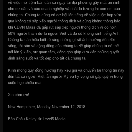
về việc mở tiệm bán cần sa ngay tại địa phương gây mất an ninh
cho cư dân và các doanh nghiệp và nhất là tương lai con em của
chúng ta. Chúng ta cũng có cơ hội lên tiếng về việc cuộc họp vừa
qua không có sắp xếp người thông dịch và cũng không thông báo
khi CDVN Mass đã gấp rút sắp xếp người thông dịch vì có hơn
50% người tham dự là người Việt và đa số không rành tiếng Anh.
Chúng ta cần hiểu biết rõ ràng những gì sẽ ảnh hưởng đến đời
sống, tài sản và cộng đồng của chúng ta để giúp chúng ta có thể
nói lên ý kiến, sự quan tâm, đóng góp giúp đưa đến những quyết
định sáng suốt và tốt đẹp cho tất cả chúng ta.
Kính mong quý đồng hương hãy kêu gọi và chuyển tải thông tin này
đến tất cả người Việt lẫn người Mỹ và hy vọng sẽ gặp quý vị trong
cuộc họp chiều mai.
Xin cám ơn!
New Hampshire, Monday November 12, 2018
Bảo Châu Kelley từ Level5 Media