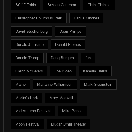
BCYF Tobin
Boston Common
Chris Christie
Christopher Columbus Park
Darius Mitchell
David Stuckenberg
Dean Phillips
Donald J. Trump
Donald Kjornes
Donald Trump
Doug Burgum
fun
Glenn McPeters
Joe Biden
Kamala Harris
Maine
Marianne Williamson
Mark Greenstein
Martin’s Park
Mary Maxwell
Mid-Autumn Festival
Mike Pence
Moon Festival
Mugar Omni Theater