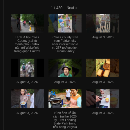
Next
»
1
/
430
Hình đi bộ Cross
Cross county trail
August 3, 2026
County trail từ
from Fairfax city
thành phố Fairfax
near intersection ò
gần tới Wakefield
rt. 237 to Accotink
trong quận Fairfax
Stream Valley
August 3, 2026
August 3, 2026
August 3, 2026
August 3, 2026
Hình ảnh đổ ăn
August 3, 2026
câm trại hè 2026
tại First Landing
State Park trong
tiểu bang Virginia