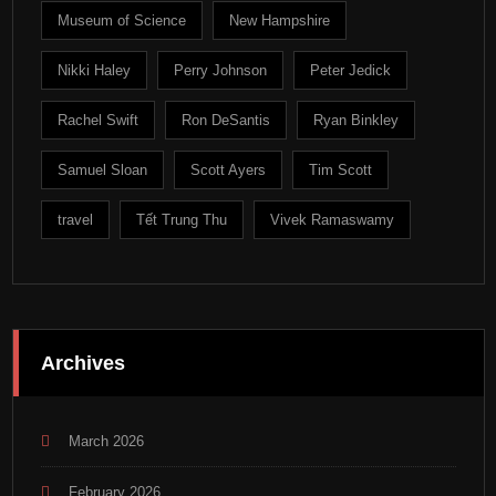
Museum of Science
New Hampshire
Nikki Haley
Perry Johnson
Peter Jedick
Rachel Swift
Ron DeSantis
Ryan Binkley
Samuel Sloan
Scott Ayers
Tim Scott
travel
Tết Trung Thu
Vivek Ramaswamy
Archives
March 2026
February 2026