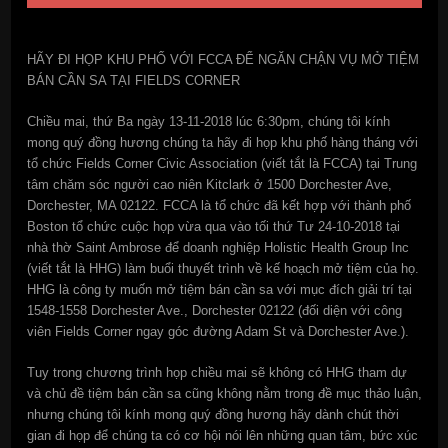
HÃY ĐI HỌP KHU PHỐ VỚI FCCA ĐỂ NGĂN CHẬN VỤ MỞ TIỆM
BÁN CẦN SA TẠI FIELDS CORNER
Chiều mai, thứ Ba ngày 13-11-2018 lúc 6:30pm, chúng tôi kính
mong quý đồng hương chúng ta hãy đi họp khu phố hàng tháng với
tổ chức Fields Corner Civic Association (viết tắt là FCCA) tại Trung
tâm chăm sóc người cao niên Kitclark ở 1500 Dorchester Ave,
Dorchester, MA 02122. FCCA là tổ chức đã kết hợp với thành phố
Boston tổ chức cuộc họp vừa qua vào tối thứ Tư 24-10-2018 tại
nhà thờ Saint Ambrose để doanh nghiệp Holistic Health Group Inc
(viết tắt là HHG) làm buổi thuyết trình về kế hoạch mở tiệm của họ.
HHG là công ty muốn mở tiệm bán cần sa với mục đích giải trí tại
1548-1558 Dorchester Ave., Dorchester 02122 (đối diện với công
viên Fields Corner ngay góc đường Adam St và Dorchester Ave.).
Tuy trong chương trình họp chiều mai sẽ không có HHG tham dự
và chủ đề tiệm bán cần sa cũng không nằm trong đề mục thảo luận,
nhưng chúng tôi kính mong quý đồng hương hãy dành chút thời
gian đi họp để chúng ta có cơ hội nói lên những quan tâm, bức xúc