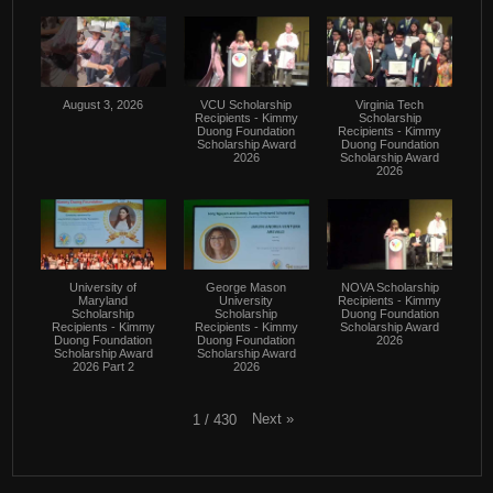
August 3, 2026
VCU Scholarship
Virginia Tech
Recipients - Kimmy
Scholarship
Duong Foundation
Recipients - Kimmy
Scholarship Award
Duong Foundation
2026
Scholarship Award
2026
University of
George Mason
NOVA Scholarship
Maryland
University
Recipients - Kimmy
Scholarship
Scholarship
Duong Foundation
Recipients - Kimmy
Recipients - Kimmy
Scholarship Award
Duong Foundation
Duong Foundation
2026
Scholarship Award
Scholarship Award
2026 Part 2
2026
Next
»
1
/
430