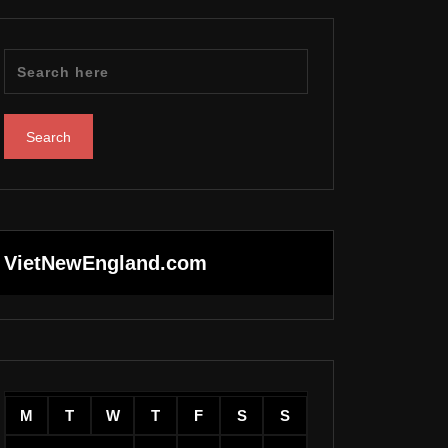
VietNewEngland.com
M
T
W
T
F
S
S