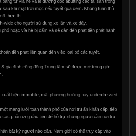
 băng từ vỉa hè và lề đường dốc abutting các tài sản trong
iờ sau khi mặt trời mọc nếu tuyết qua đêm. Không tuân thủ
mã thực thi.
nch-wide cho người sử dụng xe lăn và xe đẩy.
g phố hoặc vỉa hè bị cấm và sẽ dẫn đến phạt tiền phát hành
khoản tiền phạt liên quan đến việc loại bỏ các tuyết.
ên & gia đình cộng đồng Trung tâm sẽ được mở trong giờ
 .
ời xuất hiện immobile, mất phương hướng hay underdressed
ột mạng lưới toàn thành phố của nơi trú ẩn khẩn cấp, tiếp
 các phản ứng đầu tiên để hỗ trợ những người cần nơi trú
hận bất kỳ người nào cần. Nam giới có thể truy cập vào