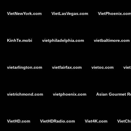
VietNewYork.com
VietLasVegas.com
VietPhoenix.co
KinhTe.mobi
vietphiladelphia.com
vietbaltimore.com
vietarlington.com
vietfairfax.com
vietoc.com
vie
vietrichmond.com
vietphoenix.com
Asian Gourmet R
VietHD.com
VietHDRadio.com
Viet4K.com
VietCh