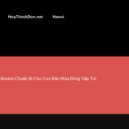
HoaThinhDon.net
Hanoi
 Boston Chuẩn Bị Cho Cơn Bão Mùa Đông Sắp Tới