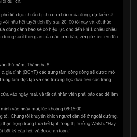
đi du lịch.
 phố tiếp tục chuẩn bị cho cơn bão mùa đông, dự kiến sẽ
với hầu hết tuyết tích lũy sau 20: 00 tối nay và kết thúc
a đông cảnh báo sẽ có hiệu lực cho đến khi 1 chiều chiều
 trong suốt thời gian của các cơn bão, với gió sức lên đến
vào thứ năm, Tháng ba 8.
ên & gia đình (BCYF) các trung tâm cộng đồng sẽ được mở
Trung tâm độc lập và các trường học dựa trên các trang
 cửa vào ngày mai, và tất cả nhân viên phải báo cáo để làm
h minh vào ngày mai, lúc khoảng 09:15:00
ng tôi. Chúng tôi khuyến khích người dân để ở ngoài đường,
 thận trọng trong thời tiết lạnh,”ông thị trưởng Walsh. “Hãy
i bất kỳ câu hỏi, và được an toàn.”