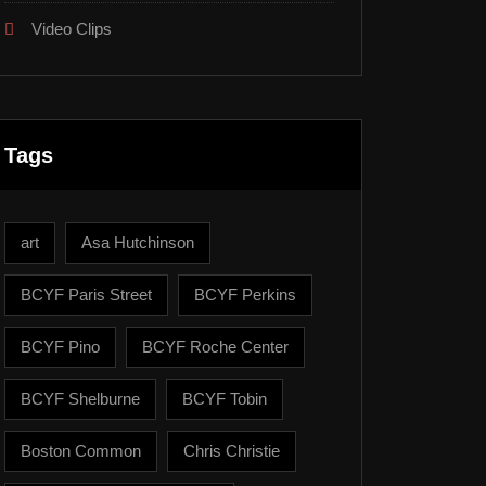
Video Clips
Tags
art
Asa Hutchinson
BCYF Paris Street
BCYF Perkins
BCYF Pino
BCYF Roche Center
BCYF Shelburne
BCYF Tobin
Boston Common
Chris Christie