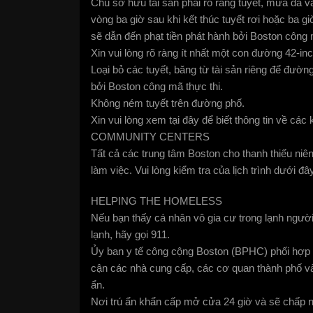
Chủ sở hữu tài sản phải rõ ràng tuyết, mưa đá và
vòng ba giờ sau khi kết thúc tuyết rơi hoặc ba g
sẽ dẫn đến phạt tiền phát hành bởi Boston công 
Xin vui lòng rõ ràng ít nhất một con đường 42-i
Loại bỏ các tuyết, băng từ tài sản riêng để đườn
bởi Boston công mã thực thi.
Không ném tuyết trên đường phố.
Xin vui lòng xem tại đây để biết thông tin về các 
COMMUNITY CENTERS
Tất cả các trung tâm Boston cho thanh thiếu ni
làm việc. Vui lòng kiểm tra của lịch trình dưới đây
HELPING THE HOMELESS
Nếu bạn thấy cá nhân vô gia cư trong lạnh ngư
lạnh, hãy gọi 911.
Ủy ban y tế công cộng Boston (BPHC) phối hợp m
cận các nhà cung cấp, các cơ quan thành phố và
ẩn.
Nơi trú ẩn khẩn cấp mở cửa 24 giờ và sẽ chấp n