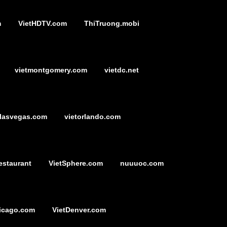
m
VietHDTV.com
ThiTruong.mobi
vietmontgomery.com
vietdc.net
tlasvegas.com
vietorlando.com
estaurant
VietSphere.com
nuuuoc.com
icago.com
VietDenver.com