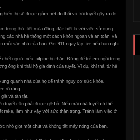
.
hiển thị sẽ được giảm bớt do thổi và trôi tuyết gây ra do
 trong thời tiết mùa đông, đặc biệt là với việc sử dụng
ng các nhà hệ thống một cách khôn ngoan và an toàn, và
n mỗi sàn nhà của bạn. Gọi 911 ngay lập tức nếu bạn nghi
hể chết người nếu tailpipe bị chặn. Đừng để trẻ em ngồi trong
g ống khí thải hộ gia đình của tuyết. Ví dụ, khí thải từ hệ
cả xung quanh nhà của họ để tránh nguy cơ sức khỏe.
ớc rõ ràng.
già và tàn tật.
u tuyết cần phải được gỡ bỏ. Nếu mái nhà tuyết có thể
t rake, làm như vậy với sức thận trọng. Tránh làm việc ở
ớc nhỏ giọt một chút và không tắt máy nóng của bạn.