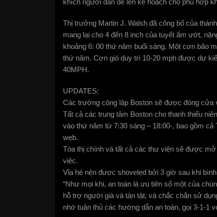
khích người dân để lên kế hoạch cho phù hợp khi 
Thị trưởng Martin J. Walsh đã công bố của thành
mang lại cho 4 đến 8 inch của tuyết ẩm ướt, nặng 
khoảng 6: 00 thứ năm buổi sáng. Một cơn bão mù
thứ năm. Cơn gió duy trì 10-20 mph được dự kiến
40MPH.
UPDATES:
Các trường công lập Boston sẽ được đóng cửa 
Tất cả các trung tâm Boston cho thanh thiếu ni
vào thứ năm từ 7:30 sáng – 18:00-, bao gồm cả 
web.
Tòa thị chính và tất cả các thư viện sẽ được mở
việc.
Vỉa hè nên được shoveled bởi 3 giờ sau khi bìn
“Như mọi khi, an toàn là ưu tiên số một của chú
hỗ trợ người già và tàn tật, và chắc chắn sử dụng
nhớ tuân thủ các hướng dẫn an toàn, gọi 3-1-1 vớ