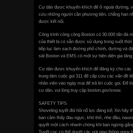
Cư dân được khuyến khích để ở ngoài đường, và
cứu những người cần phương tiện, chẳng hạn nh
được kết nối.
Công trình công cộng Boston có 30.000 tấn đá 
của thiết bị có sẵn được sử dụng trong suốt thờ
tiếp tục làm sạch đường phố chính, đường và 
sát Boston và EMS có một sự hiện diện gia tăng
Cư dân được khuyến khích để đăng ký cho các t
trung tâm cuộc gọi 311 để cấp cứu các vấn đề li
nhân viên vào ngày mai để trả lời cuộc gọi. Để t
cư dân, vui lòng truy cập boston.gov/snow.
SAFETY TIPS
Shoveling tuyết đòi hỏi nỗ lực đáng kể; Xin hãy 
bạn cảm thấy đau ngực, khó thở, nhẹ đầu, naus
quyết một cách nhanh chóng khi bạn ngừng gắn
Tuyết cọc có thể duyệt các nút giao thông nguy h