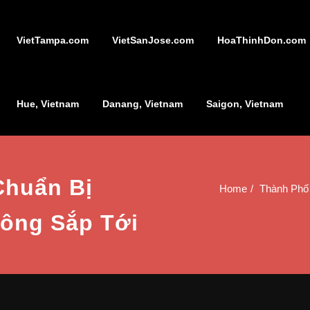
VietTampa.com
VietSanJose.com
HoaThinhDon.com
Hue, Vietnam
Danang, Vietnam
Saigon, Vietnam
Chuẩn Bị
Home
Thành Phố
ông Sắp Tới