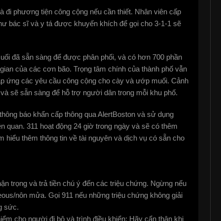
 đi phương tiện công cộng nếu cần thiết. Nhân viên cấp
ư bác sĩ và y tá được khuyến khích để gọi cho 3-1-1 sẽ
muối đã sẵn sàng để được phân phối, và có hơn 700 phần
i gian của các cơn bão. Trọng tâm chính của thành phố vẫn
đáp ứng các yêu cầu công cộng cho cày và ướp muối. Cảnh
 và sẽ sẵn sàng để hỗ trợ người dân trong mỗi khu phố.
hông báo khẩn cấp thông qua AlertBoston và sử dụng
ên quan. 311 hoạt động 24 giờ trong ngày và sẽ có thêm
ìm hiểu thêm thông tin về tài nguyên và dịch vụ có sẵn cho
thận trọng và trả tiền chú ý đến các triệu chứng. Ngừng nếu
eous/nôn mửa. Gọi 911 nếu những triệu chứng không giải
g sức.
iểm cho người đi bộ và trình điều khiển; Hãy cẩn thận khi