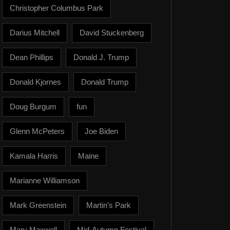
Christopher Columbus Park
Darius Mitchell
David Stuckenberg
Dean Phillips
Donald J. Trump
Donald Kjornes
Donald Trump
Doug Burgum
fun
Glenn McPeters
Joe Biden
Kamala Harris
Maine
Marianne Williamson
Mark Greenstein
Martin’s Park
Mary Maxwell
Mid-Autumn Festival